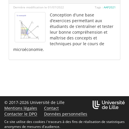
Dernière modification le 01/07/2022
Tags :
AAP2021
Conception d'une base
d’exercices permettant aux
étudiants de s’entraîner et tester
leur bonne compréhension et
maîtrise des concepts et
techniques pour le cours de
microéconomie.
© 2017-2026 Université de Lille
Mentions légales
Contact
Contacter le DPO
Données personnelles
Ce site utilise des cookies / traceurs à des fins de réalisation de statistiques
anonymes de mesures d'audience.